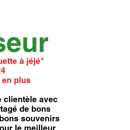
seur
ette à jéjé"
24
 en plus
 clientèle avec
rtagé de bons
bons souvenirs
our le meilleur