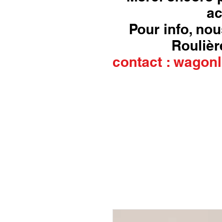
ac
Pour info, nou
Roulière
contact :
wagonl