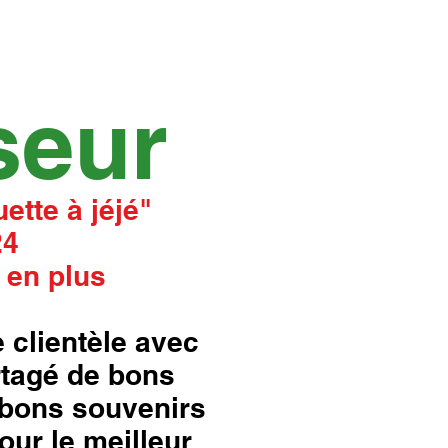
seur
ette à jéjé"
24
 en plus
 clientèle avec
rtagé de bons
bons souvenirs
our le meilleur