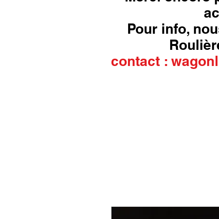
ac
Pour info, nou
Roulière
contact :
wagonl