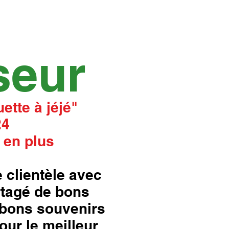
seur
ette à jéjé"
24
 en plus
 clientèle avec
rtagé de bons
bons souvenirs
our le meilleur