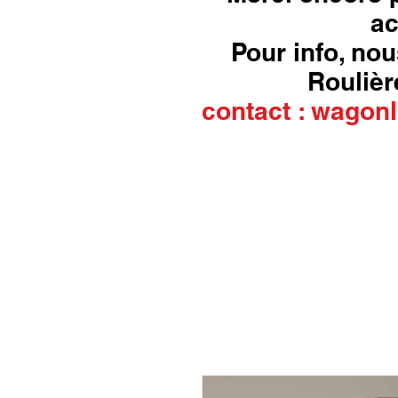
ac
Pour info, nou
Roulière
contact :
wagonl