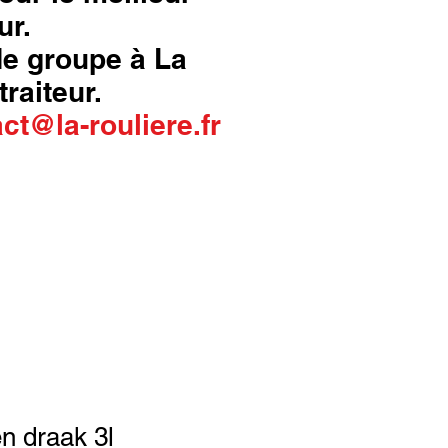
ur.
 de groupe à La
traiteur.
ct@la-rouliere.fr
n draak 3l