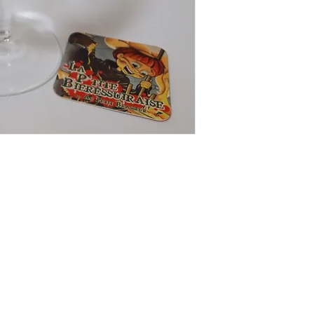
aupetitbrasseur@gmail.com