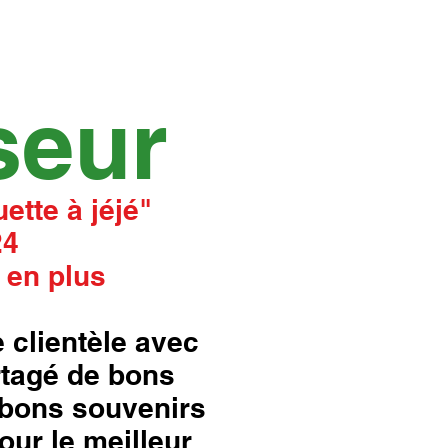
seur
ette à jéjé"
24
 en plus
 clientèle avec
rtagé de bons
bons souvenirs
our le meilleur