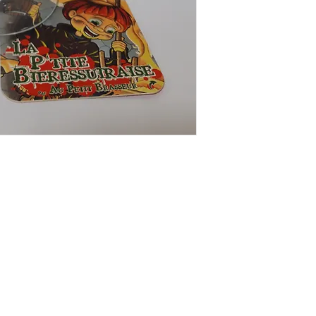
aupetitbrasseur@gmail.com