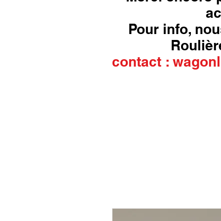
ac
Pour info, nou
Roulière
contact :
wagonl