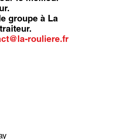
ur.
 de groupe à La
traiteur.
ct@la-rouliere.fr
ay