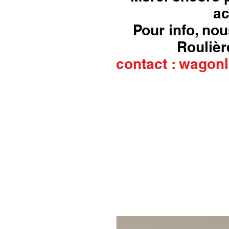
ac
Pour info, nou
Roulière
contact :
wagonl