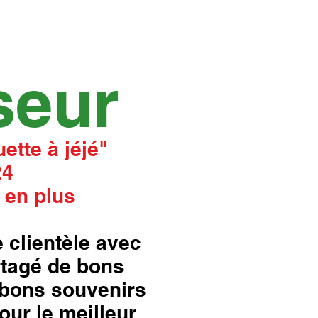
seur
ette à jéjé"
24
 en plus
 clientèle avec
rtagé de bons
bons souvenirs
our le meilleur