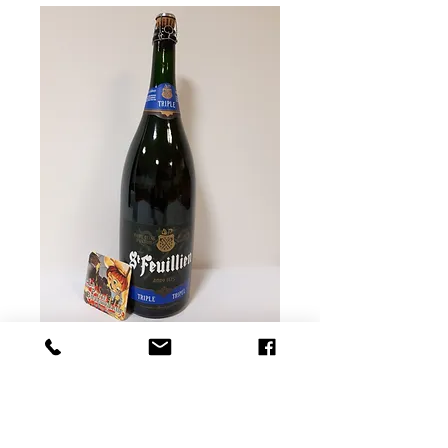
St Feuillien triple 3l
Prix
43,00 €
Rupture de stock