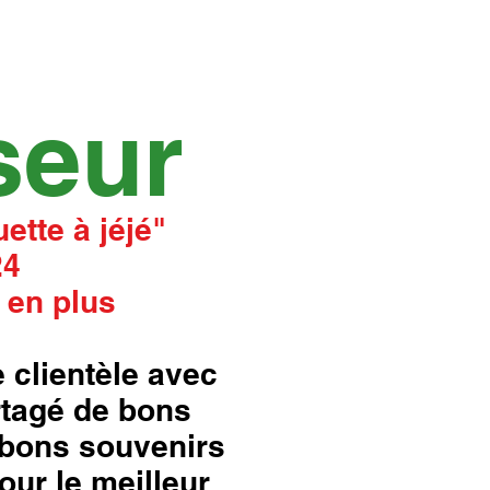
seur
ette à jéjé"
24
 en plus
 clientèle avec
rtagé de bons
bons souvenirs
our le meilleur