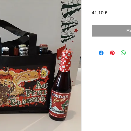
Prix
41,10 €
Ru