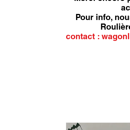
ac
Pour info, nou
Roulière
contact :
wagonl