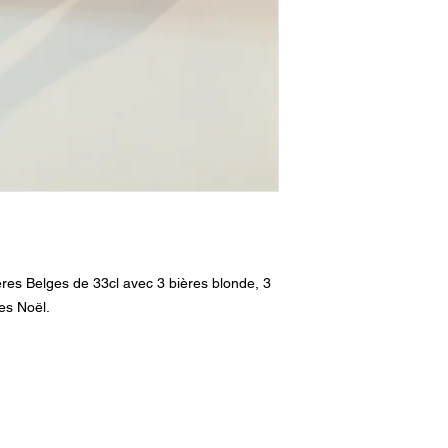
ères Belges de 33cl avec 3 bières blonde, 3
es Noël.
aupetitbrasseur@gmail.com