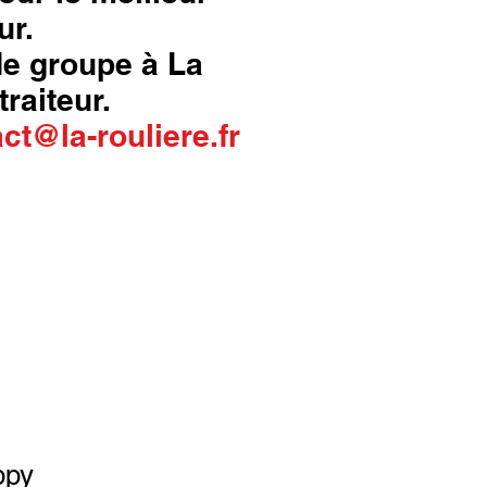
ur.
 de groupe à La
traiteur.
ct@la-rouliere.fr
ppy