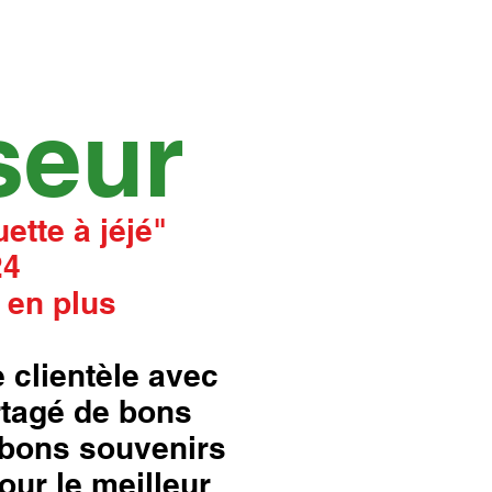
seur
ette à jéjé"
24
 en plus
 clientèle avec
rtagé de bons
bons souvenirs
our le meilleur