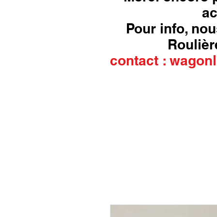
ac
Pour info, nou
Roulière
contact :
wagonl