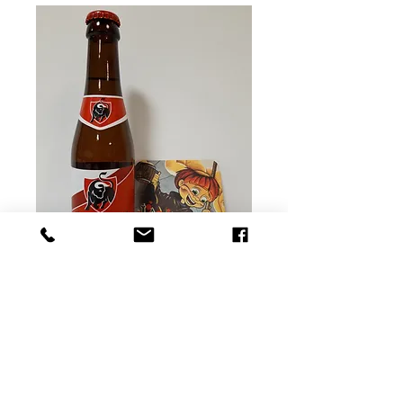
Jupiler 25cl
Prix
1,95 €
Rupture de stock