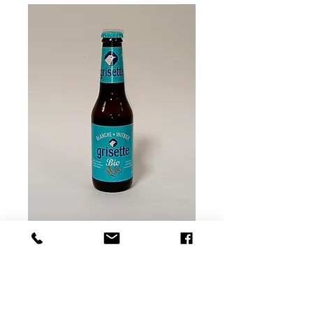
Grisette
Prix
2,00 €
Quantité
*