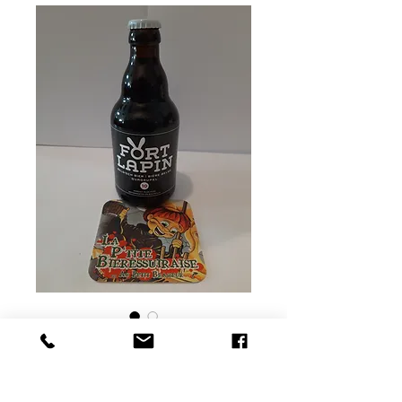
Fort lapin
quadruple
Prix
3,30 €