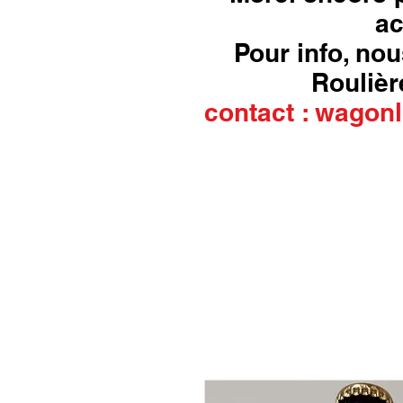
ac
Pour info, nou
Roulière
contact :
wagonl