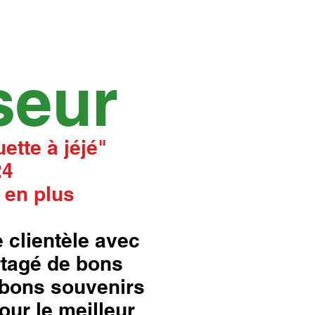
seur
ette à jéjé"
24
 en plus
 clientèle avec
rtagé de bons
bons souvenirs
our le meilleur