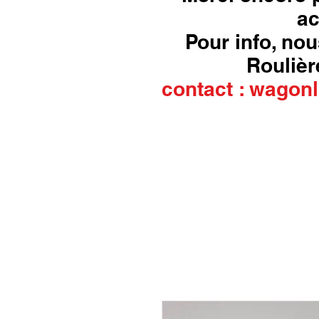
ac
Pour info, nou
Roulière
contact :
wagonl