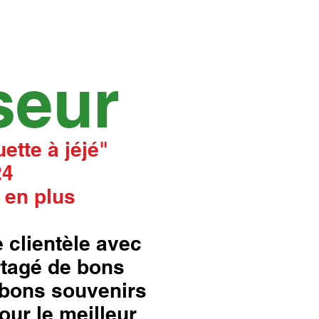
seur
ette à jéjé"
24
 en plus
 clientèle avec
rtagé de bons
bons souvenirs
our le meilleur